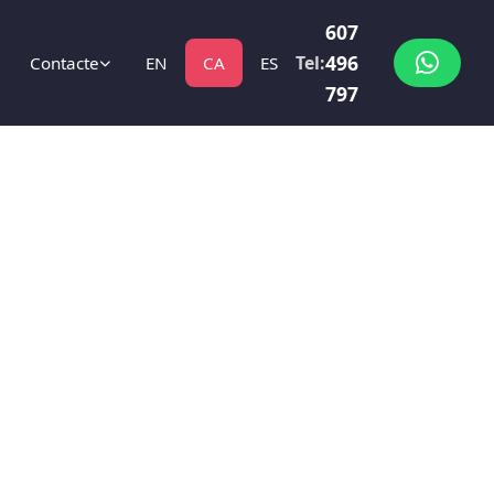
607
496
Tel:
Contacte
EN
CA
ES
797