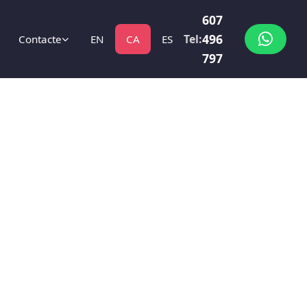
607
496
Tel:
Contacte
EN
CA
ES
797