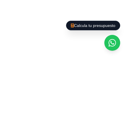
Calcula tu presupuesto
Afegim un PLUS al nostre Servei. A Barcelona es
poden trobar gran varietat d'empreses que
ofereixen el buidatge d'habitatges i locals, però
La Baieta D'Or us ofereix un servei de qualitat,
amb preus competitius, som seriosos i
responsables i el nostre personal està format
per exercir aquest tipus de servei ; a més
culminem el nostre treball amb la realització
d'una Neteja General a Fons, perquè vostè es
despreocupi evitant mals de cap.