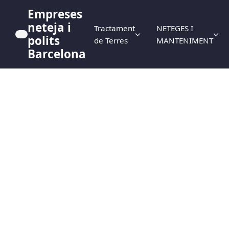
Empreses
neteja i
Tractament
NETEGES I
polits
de Terres
MANTENIMENT
Barcelona