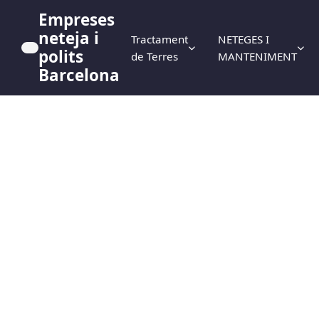
Empreses
neteja i
Tractament
NETEGES I
polits
de Terres
MANTENIMENT
Barcelona