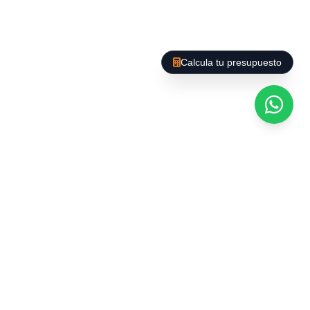
Calcula tu presupuesto
Afegim un PLUS al nostre Servei. A Barcelona es
poden trobar gran varietat d'empreses que
ofereixen el buidatge d'habitatges i locals, però
La Baieta D'Or us ofereix un servei de qualitat,
amb preus competitius, som seriosos i
responsables i el nostre personal està format
per exercir aquest tipus de servei ; a més
culminem el nostre treball amb la realització
d'una Neteja General a Fons, perquè vostè es
despreocupi evitant mals de cap.