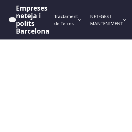
Empreses
neteja i
Tractament
NETEGES I
polits
de Terres
MANTENIMENT
Barcelona