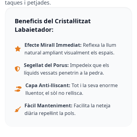
taques i petjades.
Beneficis del Cristal·litzat
Labaietador:
Efecte Mirall Immediat:
Reflexa la llum
natural ampliant visualment els espais.
Segellat del Porus:
Impedeix que els
líquids vessats penetrin a la pedra.
Capa Anti-lliscant:
Tot i la seva enorme
lluentor, el sòl no rellisca.
Fàcil Manteniment:
Facilita la neteja
diària repel·lint la pols.