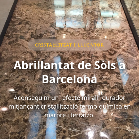
CRISTAL·LITZAT I LLUENTOR
Abrillantat de Sòls a
Barcelona
Aconseguim un "efecte mirall" durador
mitjançant cristal·lització termo-química en
marbre i terratzo.