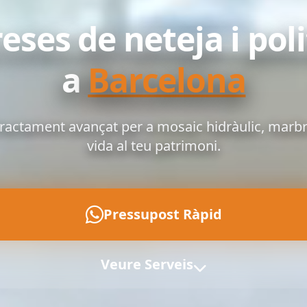
ses de neteja i poli
a
Barcelona
tractament avançat per a mosaic hidràulic, marbr
vida al teu patrimoni.
Pressupost Ràpid
Veure Serveis