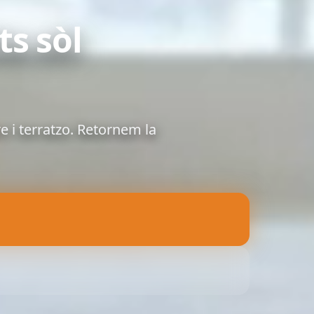
ts sòl
e i terratzo. Retornem la